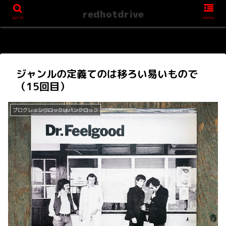
redhotdrive
serch
menu
ジャンルの定義てのは移ろい易いもので
（15回目）
プログレッシヴロックはパンクロック