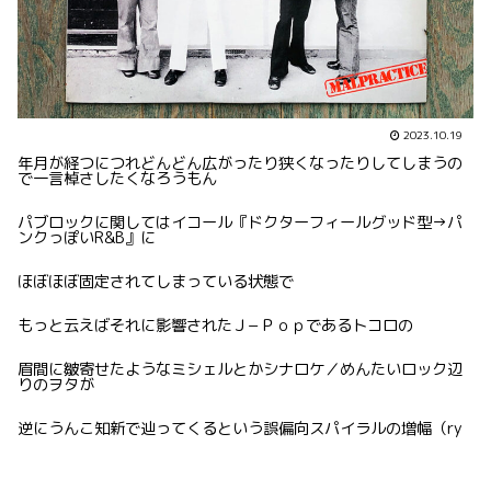
2023.10.19
年月が経つにつれどんどん広がったり狭くなったりしてしまうの
で一言棹さしたくなろうもん
パブロックに関してはイコール『ドクターフィールグッド型→パ
ンクっぽいR&B』に
ほぼほぼ固定されてしまっている状態で
もっと云えばそれに影響されたＪ−Ｐｏｐであるトコロの
眉間に皺寄せたようなミシェルとかシナロケ／めんたいロック辺
りのヲタが
逆にうんこ知新で辿ってくるという誤偏向スパイラルの増幅（ry