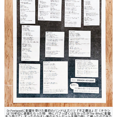
Dr.Feelgoodに影響を受けた最初のバンドはズバリ『不正療法』だ（チラシ
は’78年位に直接もらった物 特にパブっぽくはなかったがThe Whoに影響
をう受けてしまったのかオレ等のドラムセットを蹴り倒して帰ったので今で