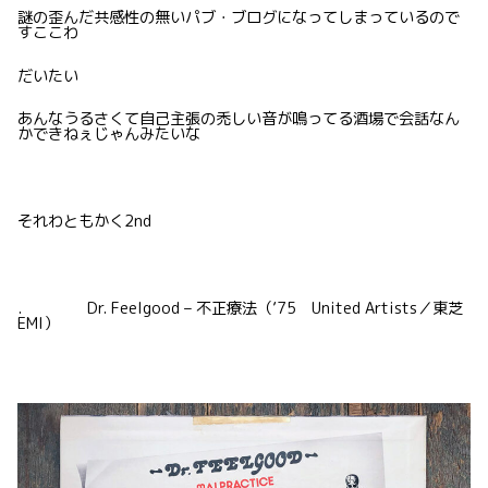
謎の歪んだ共感性の無いパブ・ブログになってしまっているので
すここわ
だいたい
あんなうるさくて自己主張の禿しい音が鳴ってる酒場で会話なん
かできねぇじゃんみたいな
それわともかく2nd
. Dr. Feelgood – 不正療法（’75 United Artists／東芝
EMI）