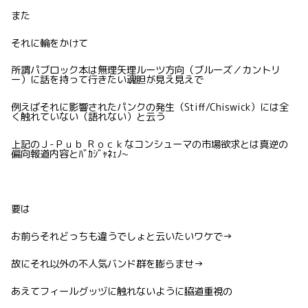
また
それに輪をかけて
所謂パブロック本は無理矢理ルーツ方向（ブルーズ／カントリ
ー）に話を持って行きたい魂胆が見え見えで
例えばそれに影響されたパンクの発生（Stiff/Chiswick）には全
く触れていない（語れない）と云う
上記のＪ-Ｐｕｂ Ｒｏｃｋなコンシューマの市場欲求とは真逆の
偏向報道内容とﾊﾞｶｼﾞｬﾈｪﾉ~
要は
お前らそれどっちも違うでしょと云いたいワケで→
故にそれ以外の不人気バンド群を膨らませ→
あえてフィールグッヅに触れないように脇道重視の