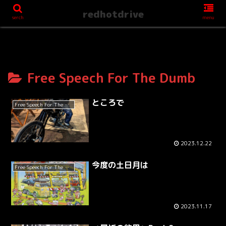
redhotdrive
serch
menu
Free Speech For The Dumb
ところで
Free Speech For The Dumb
2023.12.22
今度の土日月は
Free Speech For The Dumb
2023.11.17